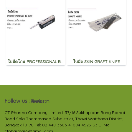
ใบมีดโกน PROFESSIONAL BLADE
ใบมีด SKIN GRAFT KNIFE
Follow us :
ติดต่อเรา
CT Pharma Company Limited. 37/16 Sukhapiban Bang Ramat
Road Sala Thammasop Subdistrict, Thawi Watthana District,
Bangkok 10170 Tel: 02-448-3303-4, 084-4525133 E- Mail:
ctpharma65@gmail.com