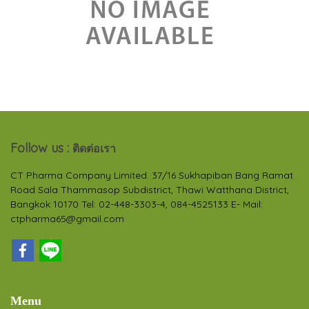
Follow us :
ติดต่อเรา
CT Pharma Company Limited. 37/16 Sukhapiban Bang Ramat
Road Sala Thammasop Subdistrict, Thawi Watthana District,
Bangkok 10170 Tel: 02-448-3303-4, 084-4525133 E- Mail:
ctpharma65@gmail.com
Menu