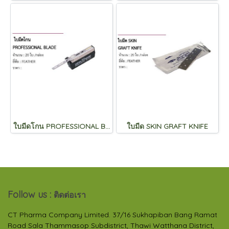
ใบมีดโกน PROFESSIONAL BLADE
ใบมีด SKIN GRAFT KNIFE
Follow us :
ติดต่อเรา
CT Pharma Company Limited. 37/16 Sukhapiban Bang Ramat
Road Sala Thammasop Subdistrict, Thawi Watthana District,