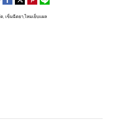
ัด, เข็มฉีดยา,ไหมเย็บแผล