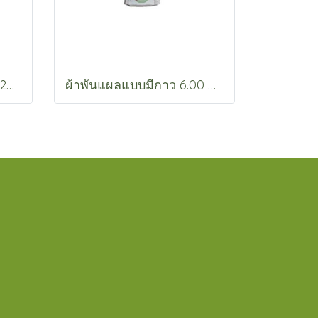
ไซริ้งพลาสติก ไม่ติดเข็ม 20 CC. , 20 CC. หัวล็อค
ผ้าพันแผลแบบมีกาว 6.00 ซม. (A77060)