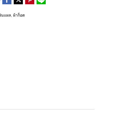
พันแผล, ผ้าก็อต