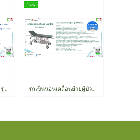
New
เตียงผู้ป่วยระบบ Manual รุ่น KYY-M03
รถเข็นนอนเคลื่อนย้ายผู้ป่วย รุ่น PP037(A)