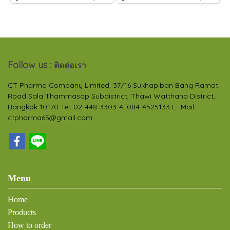
Follow us :
ติดต่อเรา
CT Pharma Company Limited. 37/16 Sukhapiban Bang Ramat
Road Sala Thammasop Subdistrict, Thawi Watthana District,
Bangkok 10170 Tel: 02-448-3303-4, 084-4525133 E- Mail:
ctpharma65@gmail.com
Menu
Home
Products
How to order