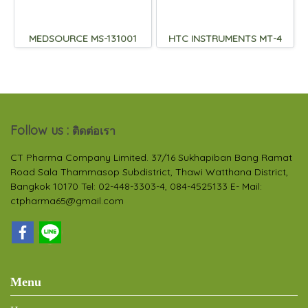
MEDSOURCE MS-131001
HTC INSTRUMENTS MT-4
Follow us :
ติดต่อเรา
CT Pharma Company Limited. 37/16 Sukhapiban Bang Ramat
Road Sala Thammasop Subdistrict, Thawi Watthana District,
Bangkok 10170 Tel: 02-448-3303-4, 084-4525133 E- Mail:
ctpharma65@gmail.com
Menu