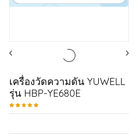
เครื่องวัดความดัน YUWELL
รุ่น HBP-YE680E