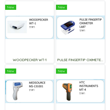
New
New
WOODPECKER WT-1
PULSE FINGERTIP OXIMETER Lk87
New
New