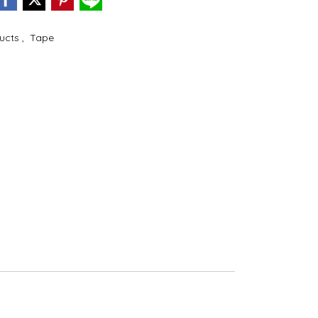
ducts
,
Tape