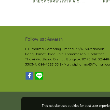
สายซัคชั่นคอนโทรล # 6 , 8 , 10 , 12 , 14 , 16 , 18
Follow us :
ติดต่อเรา
CT Pharma Company Limited. 37/16 Sukhapiban
Bang Ramat Road Sala Thammasop Subdistrict,
Thawi Watthana District, Bangkok 10170 Tel: 02-448
3303-4, 084-4525133 E- Mail: ctpharma65@gmail.c
This website uses cookies for best user experi