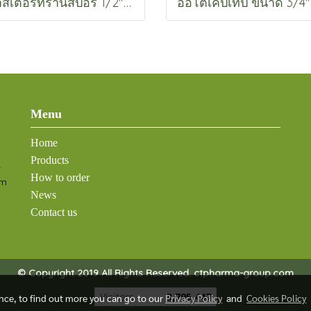
พลาสเตอร์ทรานสปอร์ 1/2" แบบพลาสติก
Menu
Home
Products
-
How to order
om
News
Contact us
© Copyright 2019 All Rights Reserved. ctpharma-group.com
Visitors
3,795,447
ence, to find out more you can go to our
Privacy Policy
and
Cookies Policy