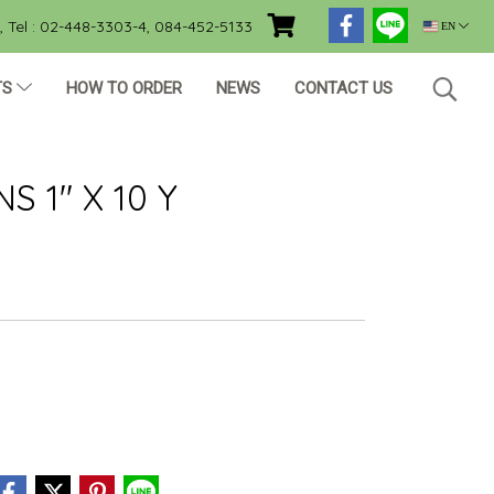
Tel : 02-448-3303-4, 084-452-5133
EN
TS
HOW TO ORDER
NEWS
CONTACT US
S 1" X 10 Y