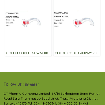
COLOR CODED AIRWAY 80 MM.
COLOR CODED AIRWAY 90 MM.
Follow us :
ติดต่อเรา
CT Pharma Company Limited. 37/16 Sukhapiban Bang Ramat
Road Sala Thammasop Subdistrict, Thawi Watthana District,
Bangkok 10170 Tel: 02-448-3303-4, 084-4525133 E- Mail: