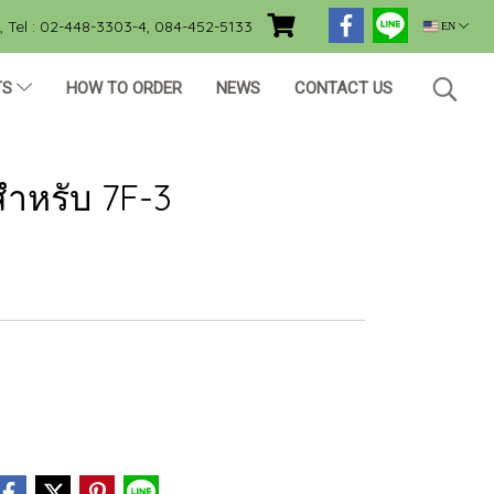
Tel : 02-448-3303-4, 084-452-5133
EN
TS
HOW TO ORDER
NEWS
CONTACT US
สำหรับ 7F-3