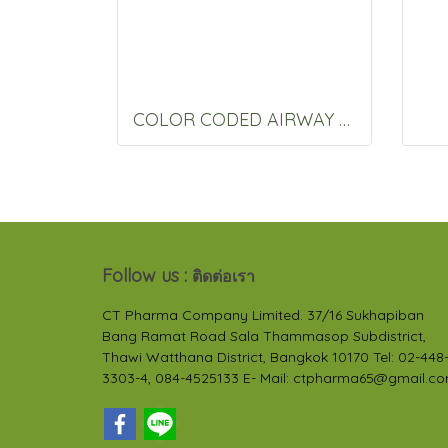
COLOR CODED AIRWAY 90 MM.
Follow us :
ติดต่อเรา
CT Pharma Company Limited. 37/16 Sukhapiban
Bang Ramat Road Sala Thammasop Subdistrict,
Thawi Watthana District, Bangkok 10170 Tel: 02-448
3303-4, 084-4525133 E- Mail: ctpharma65@gmail.c