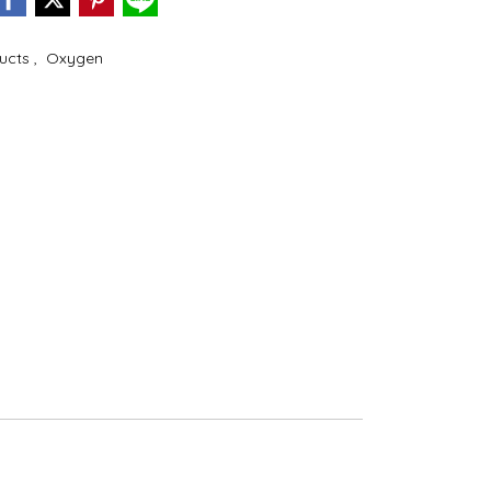
ducts
,
Oxygen