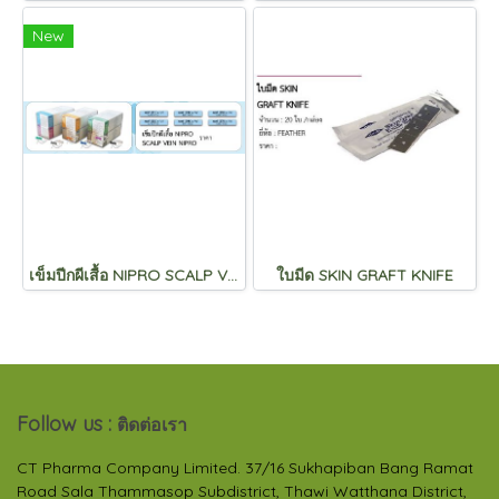
New
เข็มปีกผีเสื้อ NIPRO SCALP VEIN NIPRO
ใบมีด SKIN GRAFT KNIFE
Follow us :
ติดต่อเรา
CT Pharma Company Limited. 37/16 Sukhapiban Bang Ramat
Road Sala Thammasop Subdistrict, Thawi Watthana District,