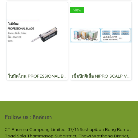
New
ใบมีดโกน PROFESSIONAL BLADE
เข็มปีกผีเสื้อ NIPRO SCALP VEIN NIPRO
Follow us :
ติดต่อเรา
CT Pharma Company Limited. 37/16 Sukhapiban Bang Ramat
Road Sala Thammasop Subdistrict, Thawi Watthana District,