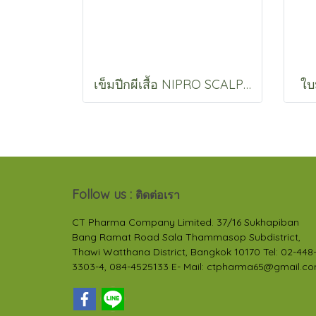
เข็มปีกผีเสื้อ NIPRO SCALP VEIN NIPRO
ใบ
Follow us :
ติดต่อเรา
CT Pharma Company Limited. 37/16 Sukhapiban
Bang Ramat Road Sala Thammasop Subdistrict,
Thawi Watthana District, Bangkok 10170 Tel: 02-448
3303-4, 084-4525133 E- Mail: ctpharma65@gmail.c