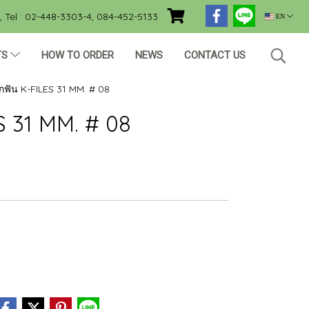
Tel : 02-448-3303-4, 084-452-5133
EN
TS
HOW TO ORDER
NEWS
CONTACT US
กฟัน K-FILES 31 MM. # 08
S 31 MM. # 08