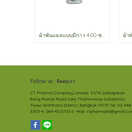
ผ้าพันแผลแบบมีกาว 4.00 ซม. (A77040)
Follow us :
ติดต่อเรา
CT Pharma Company Limited. 37/16 Sukhapiban
Bang Ramat Road Sala Thammasop Subdistrict,
Thawi Watthana District, Bangkok 10170 Tel: 02-448
3303-4, 084-4525133 E- Mail: ctpharma65@gmail.c