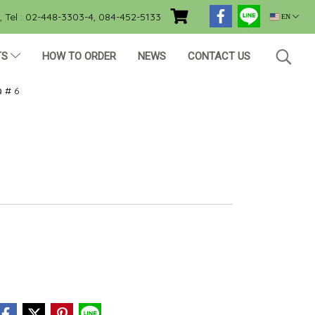
Tel : 02-448-3303-4, 084-452-5133
EN
TS
HOW TO ORDER
NEWS
CONTACT US
 # 6