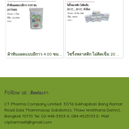
ผ้าพันแผลแบบมีกาว 4.00 ซม. (A77040)
ไซริ้งพลาสติก ไม่ติดเข็ม 20 CC. , 20 CC. หัวล็อค
Follow us :
ติดต่อเรา
CT Pharma Company Limited. 37/16 Sukhapiban Bang Ramat
Road Sala Thammasop Subdistrict, Thawi Watthana District,
Bangkok 10170 Tel: 02-448-3303-4, 084-4525133 E- Mail:
ctpharma65@gmail.com