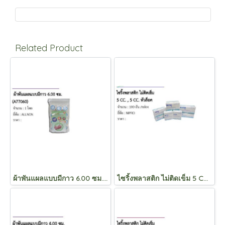
Related Product
ผ้าพันแผลแบบมีกาว 6.00 ซม. (A77060)
ไซริ้งพลาสติก ไม่ติดเข็ม 5 CC. , 5 CC. หัวล็อค