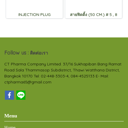
INJECTION PLUG
สายฟิดดิ้ง (50 CM.) # 5 , 8
Follow us :
ติดต่อเรา
CT Pharma Company Limited. 37/16 Sukhapiban Bang Ramat
Road Sala Thammasop Subdistrict, Thawi Watthana District,
Bangkok 10170 Tel: 02-448-3303-4, 084-4525133 E- Mail:
ctpharma65@gmail.com
Menu
Home