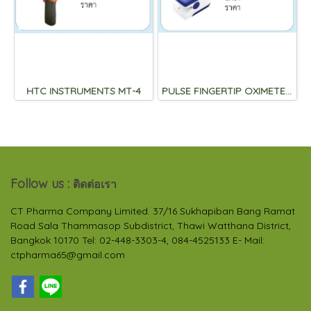
HTC INSTRUMENTS MT-4
PULSE FINGERTIP OXIMETER Lk87
Follow us :
ติดต่อเรา
CT Pharma Company Limited. 37/16 Sukhapiban Bang Ramat
Road Sala Thammasop Subdistrict, Thawi Watthana District,
Bangkok 10170 Tel: 02-448-3303-4, 084-4525133 E- Mail:
ctpharma65@gmail.com