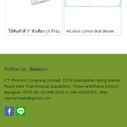
ไม้พันสำลี 3" หัวเดียว (5 ก้าน)
Alcohol cotton Ball Blister Pack
Follow us :
ติดต่อเรา
CT Pharma Company Limited. 37/16 Sukhapiban Bang Ramat
Road Sala Thammasop Subdistrict, Thawi Watthana District,
Bangkok 10170 Tel: 02-448-3303-4, 084-4525133 E- Mail:
ctpharma65@gmail.com