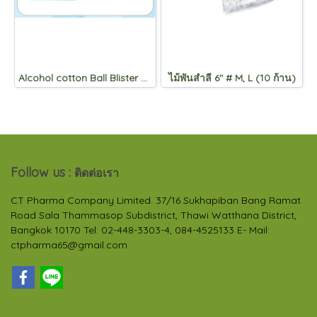
Alcohol cotton Ball Blister Pack
ไม้พันสำลี 6" # M, L (10 ก้าน)
Follow us :
ติดต่อเรา
CT Pharma Company Limited. 37/16 Sukhapiban Bang Ramat
Road Sala Thammasop Subdistrict, Thawi Watthana District,
Bangkok 10170 Tel: 02-448-3303-4, 084-4525133 E- Mail:
ctpharma65@gmail.com