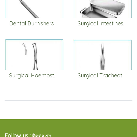
Dental Burnishers
Surgical Intestines & Stomach
Surgical Haemostatic Forceps
Surgical Tracheotomy
Follow us :
ติดต่อเรา