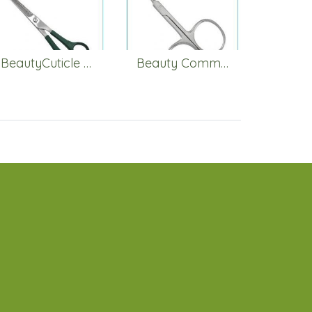
BeautyCuticle Nail Scissors
Beauty Common Scissors