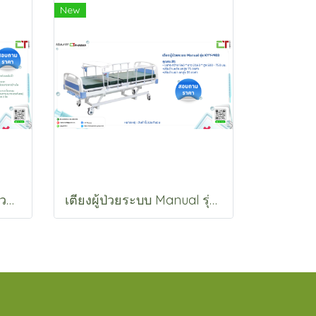
New
รถเข็นนอนเคลื่อนย้ายผู้ป่วย รุ่น PP037(A)
เตียงผู้ป่วยระบบ Manual รุ่น KYY-M03