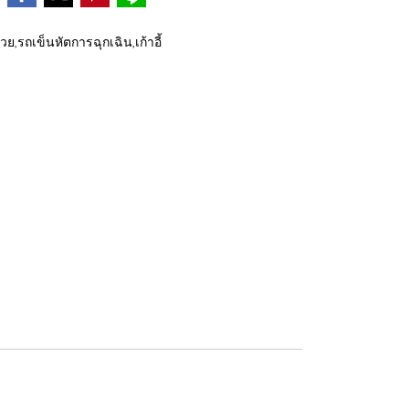
่วย,รถเข็นหัตการฉุกเฉิน,เก้าอี้