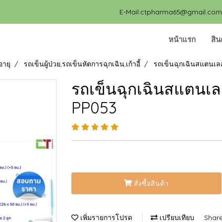
E-Mail:ctpharma65@gmail.com, 
หน้าแรก
สิน
อายุ
รถเข็นผู้ป่วย,รถเข็นหัตการฉุกเฉิน,เก้าอี้
รถเข็นฉุกเฉินสแตนเลส 
รถเข็นฉุกเฉินสแตนเลส 
PP053
สั่งซื้อสินค้า
เพิ่มรายการโปรด
เปรียบเทียบ
Shar