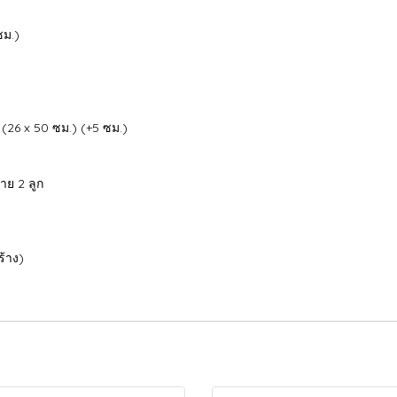
ซม.)
(26 x 50 ซม.) (+5 ซม.)
าย 2 ลูก
้าง)