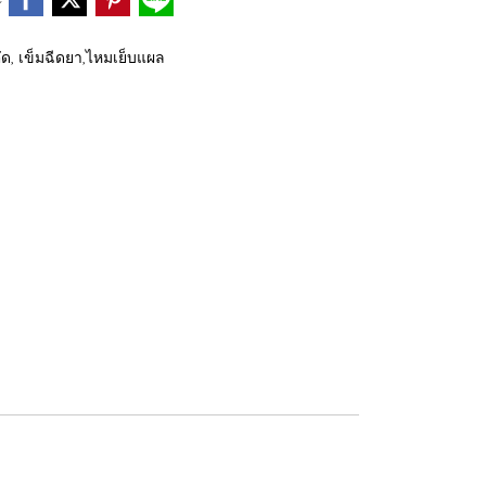
ัด, เข็มฉีดยา,ไหมเย็บแผล