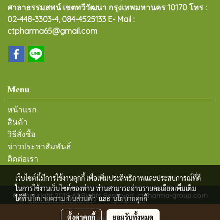
ศาลาธรรมสพน์ เขตทวีวัฒนา กรุงเทพมหานคร 10170
โทร :
02-448-3303-4, 084-4525133 E- Mail :
ctpharma65@gmail.com
Menu
หน้าแรก
สินค้า
วิธีสั่งซื้อ
ข่าวประชาสัมพันธ์
ติดต่อเรา
เว็บไซต์นี้มีการใช้งานคุกกี้ เพื่อเพิ่มประสิทธิภาพและประสบการณ์ที่ดี
ในการใช้งานเว็บไซต์ของท่าน ท่านสามารถอ่านรายละเอียดเพิ่มเติม
© Copyright 2019 All Rights Reserved. ctpharma-group.com
ได้ที่
นโยบายความเป็นส่วนตัว
และ
นโยบายคุกกี้
ผู้เข้าชมทั้งหมด
3,801,846
ตั้งค่าคุกกี้
ยอมรับทั้งหมด
สั่งซื้อสินค้า