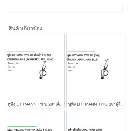
สินค้าเกี่ยวข้อง
หูฟัง LITTMANN TYPE 28" เด็กเล็ก สี BLACK , CARIBBEAN BLUE ,RASPBERRY , RED , LILAC
หูฟัง LITTMANN TYPE 28" ผู้ใหญ่ สี BLACK , GRAY , NAVY BLUE