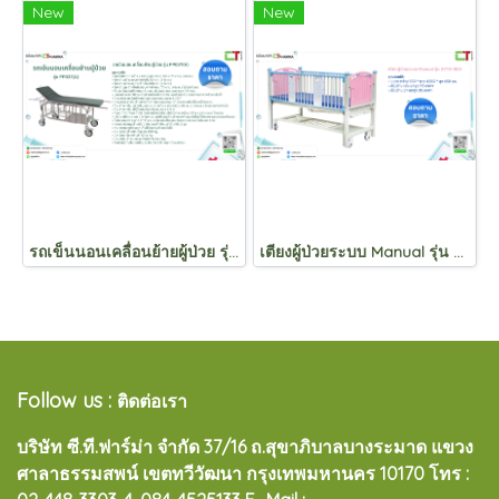
New
New
รถเข็นนอนเคลื่อนย้ายผู้ป่วย รุ่น PP037(A)
เตียงผู้ป่วยระบบ Manual รุ่น KYYE-B03
Follow us :
ติดต่อเรา
บริษัท ซี.ที.ฟาร์ม่า จำกัด 37/16 ถ.สุขาภิบาลบางระมาด แขวง
ศาลาธรรมสพน์ เขตทวีวัฒนา กรุงเทพมหานคร 10170
โทร :