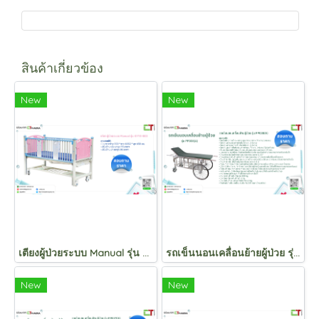
สินค้าเกี่ยวข้อง
New
New
เตียงผู้ป่วยระบบ Manual รุ่น KYYE-B03
รถเข็นนอนเคลื่อนย้ายผู้ป่วย รุ่น PP038(A)
New
New