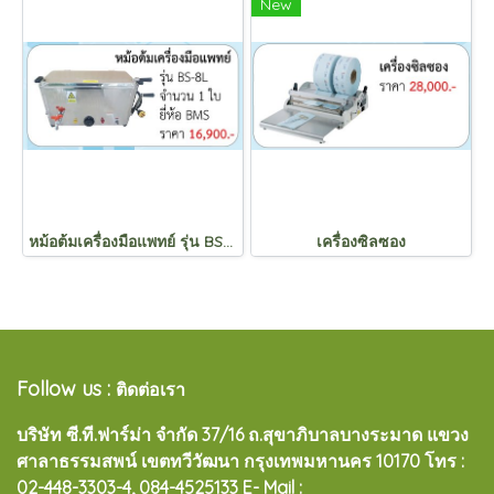
New
หม้อต้มเครื่องมือแพทย์ รุ่น BS-8L
เครื่องซิลซอง
Follow us :
ติดต่อเรา
บริษัท ซี.ที.ฟาร์ม่า จำกัด 37/16 ถ.สุขาภิบาลบางระมาด แขวง
ศาลาธรรมสพน์ เขตทวีวัฒนา กรุงเทพมหานคร 10170
โทร :
02-448-3303-4, 084-4525133 E- Mail :