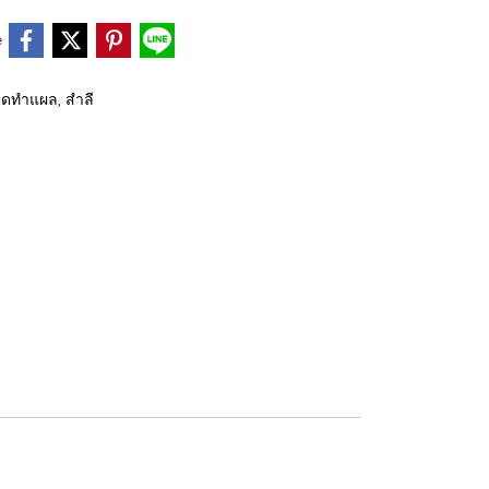
e
ชุดทำแผล, สำลี